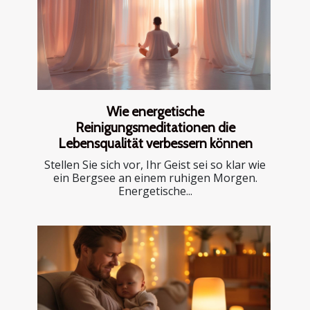
Wie energetische
Reinigungsmeditationen die
Lebensqualität verbessern können
Stellen Sie sich vor, Ihr Geist sei so klar wie
ein Bergsee an einem ruhigen Morgen.
Energetische...