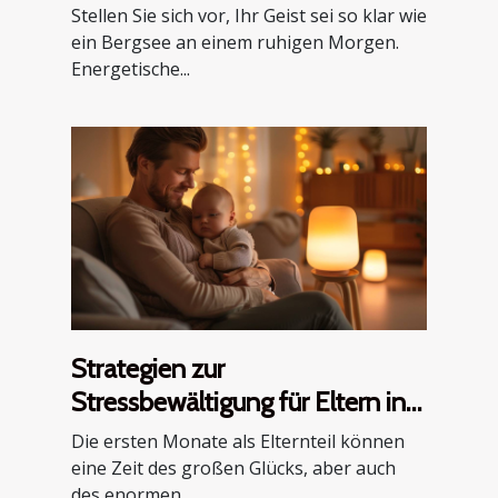
Lebensqualität verbessern
Stellen Sie sich vor, Ihr Geist sei so klar wie
können
ein Bergsee an einem ruhigen Morgen.
Energetische...
Strategien zur
Stressbewältigung für Eltern in
der Babyzeit
Die ersten Monate als Elternteil können
eine Zeit des großen Glücks, aber auch
des enormen...