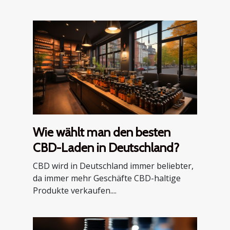
Wie wählt man den besten
CBD-Laden in Deutschland?
CBD wird in Deutschland immer beliebter,
da immer mehr Geschäfte CBD-haltige
Produkte verkaufen....