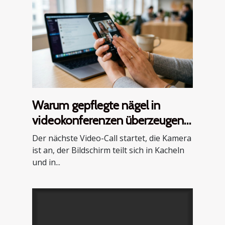
Warum gepflegte nägel in
videokonferenzen überzeugen
können
Der nächste Video-Call startet, die Kamera
ist an, der Bildschirm teilt sich in Kacheln
und in...