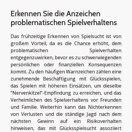
Erkennen Sie die Anzeichen
problematischen Spielverhaltens
Das frühzeitige Erkennen von Spielsucht ist von
großem Vorteil, da es die Chance erhöht, dem
problematischen Spielverhalten
entgegenzuwirken, bevor es zu schwerwiegenden
persönlichen oder finanziellen Konsequenzen
kommt. Zu den häufigen Warnzeichen zählen eine
zunehmende Beschäftigung mit Glücksspielen,
das Spielen mit höheren Einsätzen, um dieselbe
"Nervenkitzel"-Empfindung zu erreichen, und das
Verheimlichen des Spielverhaltens vor Freunden
und Familie. Weiterhin kann das Nichterkennen
von Verlusten und die ständige Jagd nach dem
nächsten Gewinn auf ein Risikoverhalten
hinweisen, das mit Glücksspielsucht assoziiert