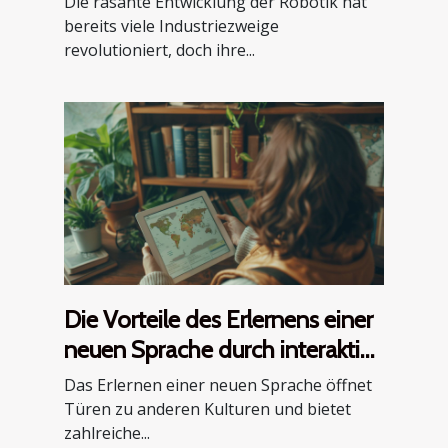
Die rasante Entwicklung der Robotik hat
bereits viele Industriezweige
revolutioniert, doch ihre...
Die Vorteile des Erlernens einer
neuen Sprache durch interaktive
Online-Plattformen
Das Erlernen einer neuen Sprache öffnet
Türen zu anderen Kulturen und bietet
zahlreiche...