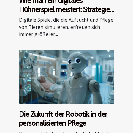
Wie man ein digitales
Hühnerspiel meistert: Strategien
und Tipps
Digitale Spiele, die die Aufzucht und Pflege
von Tieren simulieren, erfreuen sich
immer größerer...
Die Zukunft der Robotik in der
personalisierten Pflege